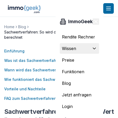
ImmoGeek
Home
Blog
Sachwertverfahren: So wird der Wert Ihrer Immobilie
Rendite Rechner
berechnet
Wissen
Einführung
Preise
Was ist das Sachwertverfahren?
Wann wird das Sachwertverfahren angewendet?
Funktionen
Wie funktioniert das Sachwertverfahren?
Blog
Vorteile und Nachteile
Jetzt anfragen
FAQ zum Sachwertverfahren
Login
Sachwertverfahren: So wird der Wert