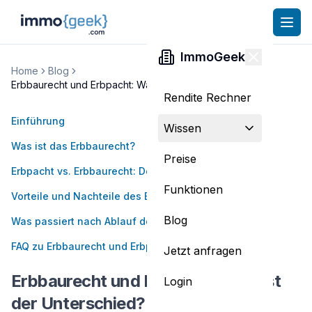
ImmoGeek
Home
Blog
Erbbaurecht und Erbpacht: Was ist der Unterschied?
Rendite Rechner
Einführung
Wissen
Was ist das Erbbaurecht?
Preise
Erbpacht vs. Erbbaurecht: Der Unterschied
Funktionen
Vorteile und Nachteile des Erbbaurechts
Blog
Was passiert nach Ablauf des Erbbaurechts?
FAQ zu Erbbaurecht und Erbpacht
Jetzt anfragen
Erbbaurecht und Erbpacht: Was ist
Login
der Unterschied?